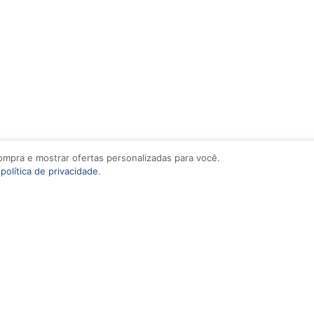
compra e mostrar ofertas personalizadas para você.
a
política de privacidade
.
Institucional
Home
Sobre
Serviços
Obras em Andamento